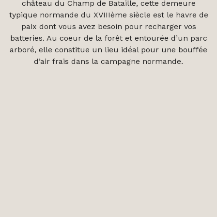
château du Champ de Bataille, cette demeure
typique normande du XVIIIème siècle est le havre de
paix dont vous avez besoin pour recharger vos
batteries. Au coeur de la forêt et entourée d’un parc
arboré, elle constitue un lieu idéal pour une bouffée
d’air frais dans la campagne normande.
Il vous suffira d’une heure vingt de route en
partant de Paris pour vous rendre au cœur de la
Forêt Normande dans notre charmante demeure
Pas Parisienne.
RÉSERVER